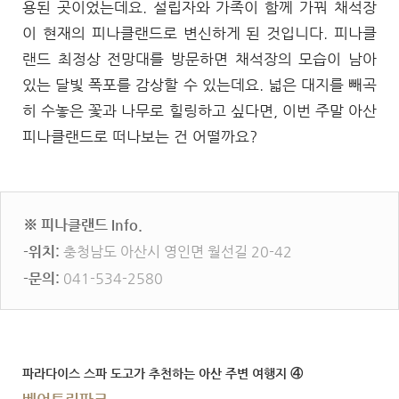
용된 곳이었는데요. 설립자와 가족이 함께 가꿔 채석장
이 현재의 피나클랜드로 변신하게 된 것입니다. 피나클
랜드 최정상 전망대를 방문하면 채석장의 모습이 남아
있는 달빛 폭포를 감상할 수 있는데요. 넓은 대지를 빼곡
히 수놓은 꽃과 나무로 힐링하고 싶다면, 이번 주말 아산
피나클랜드로 떠나보는 건 어떨까요?
※ 피나클랜드 Info.
-위치:
충청남도 아산시 영인면 월선길 20-42
-문의:
041-534-2580
파라다이스 스파 도고가 추천하는 아산 주변 여행지 ④