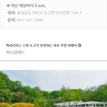
※ 아산 레일바이크 Info.
-위치:
충청남도 아산시 도고면 아산만로 199-7
-문의:
041-547-7882
파라다이스 스파 도고가 추천하는 아산 주변 여행지 ③
피나클랜드