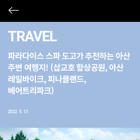
상
세
TRAVEL
컨
본
텐
파라다이스 스파 도고가 추천하는 아산
문
츠
제
주변 여행지! (삽교호 함상공원, 아산
목
레일바이크, 피나클랜드,
베어트리파크)
2022. 5. 17.
본