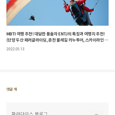
MBTI 여행 추천! 대담한 통솔자 ENTJ의 특징과 여행지 추천!
(단양 두산 패러글라이딩, 춘천 물레길 카누투어, 스카이라인 루
지 부산)
2022.05.13
댓
댓글
개
글
영
역
파라다이스 블로그