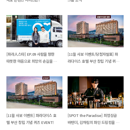
[파라人스타] EP.09 사람을 향한
[11월 사보 이벤트/당첨자발표] 파
따뜻한 마음으로 희망의 손길을 전
라다이스 호텔 부산 창립 기념 퀴
하는 파라다이스 복지재단의 소셜
즈 EVENT! 결과 발표
컨트리뷰터
[11월 사보 이벤트] 파라다이스 호
[SPOT the Paradise] 최정상급
텔 부산 창립 기념 퀴즈 EVENT!
바텐더, 김하림의 파인 드링킹을 경
험할 수 있는 특별 게스트 바텐딩