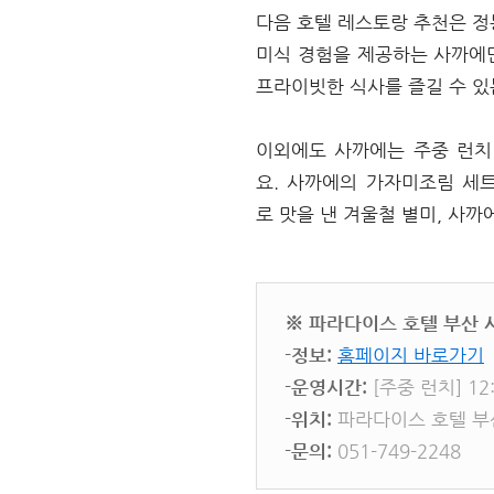
다음 호텔 레스토랑 추천은 정
미식 경험을 제공하는 사까에
프라이빗한 식사를 즐길 수 있
이외에도 사까에는 주중 런치
요. 사까에의 가자미조림 세트
로 맛을 낸 겨울철 별미, 사
※ 파라다이스 호텔 부산 사까
-정보:
홈페이지 바로가기
-운영시간:
[주중 런치] 12:
-위치:
파라다이스 호텔 부
-문의:
051-749-2248