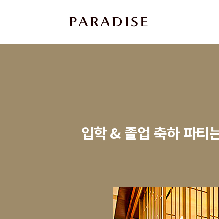
상
세
컨
텐
츠
본
문
입학 & 졸업 축하 파티
제
목
본
문