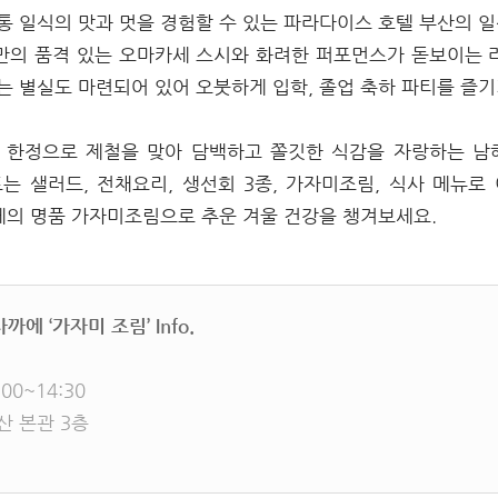
통 일식의 맛과 멋을 경험할 수 있는 파라다이스 호텔 부산의 일식
만의 품격 있는 오마카세 스시와 화려한 퍼포먼스가 돋보이는 
는 별실도 마련되어 있어 오붓하게 입학, 졸업 축하 파티를 즐
 한정으로 제철을 맞아 담백하고 쫄깃한 식감을 자랑하는 
는 샐러드, 전채요리, 생선회 3종, 가자미조림, 식사 메뉴로
까에의 명품 가자미조림으로 추운 겨울 건강을 챙겨보세요.
에 ‘가자미 조림’ Info.
00~14:30
산 본관 3층