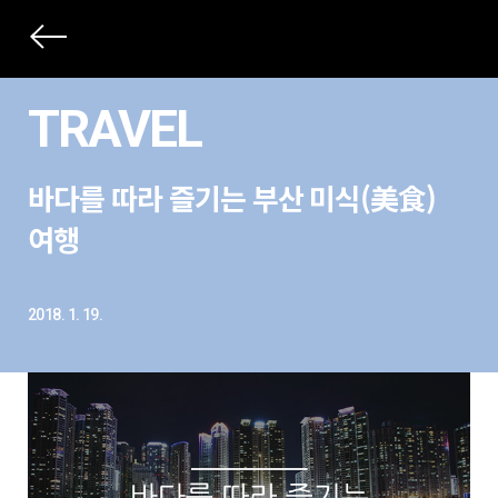
상
세
TRAVEL
컨
본
텐
바다를 따라 즐기는 부산 미식(美食)
문
츠
제
여행
목
2018. 1. 19.
본
문