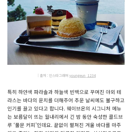
│출처 : 인
스
타그래머
youngeun_1234
특히 하얀색 파라솔과 하늘색 빈백으로 꾸며진 야외 테
라스는 바다의 운치를 더해주어 추운 날씨에도 불구하고
인기를 끌고 있다고 합니다. 웨이브온의 시그니처 메뉴
는 보름달이 뜨는 월내리에서 긴 밤 동안 숙성한 콜드브
루 ‘풀문 커피’인데요. 끝없이 펼쳐진 겨울 바다를 마주