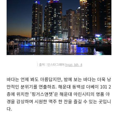
│출처 : 인
스
타그래머
hyun_kih_4
바다는 언제 봐도 아름답지만, 밤에 보는 바다는 더욱 낭
만적인 분위기를 연출하죠. 해운대 동백섬 더베이 101 2
층에 위치한 ‘핑거스앤챗’은 해운대 마린시티의 명품 야
경을 감상하며 시원한 맥주 한 잔을 즐길 수 있는 곳입니
다.