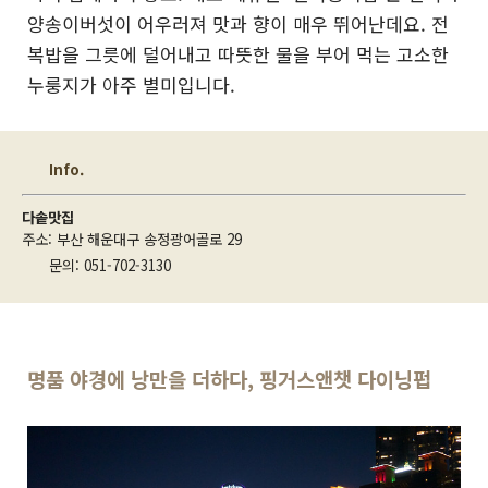
양송이버섯이 어우러져 맛과 향이 매우 뛰어난데요. 전
복밥을 그릇에 덜어내고 따뜻한 물을 부어 먹는 고소한
누룽지가 아주 별미입니다.
Info.
다솥맛집
주소: 부산 해운대구 송정광어골로 29
문의: 051-702-3130
명품 야경에 낭만을 더하다, 핑거스앤챗 다이닝펍