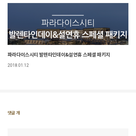
파라다이스시티 발렌타인데이&설연휴 스페셜 패키지
2018.01.12
댓
댓글
개
글
영