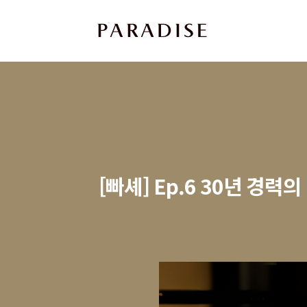
상
세
컨
텐
츠
본
문
[빠셰] Ep.6 30년 
제
목
본
문