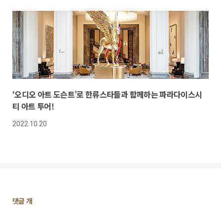
‘오디오 아트 도슨트’로 한류스타들과 함께하는 파라다이스시
티 아트 투어!
2022.10.20
댓
댓글
개
글