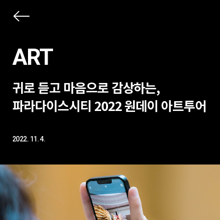
상
세
ART
컨
본
텐
귀로 듣고 마음으로 감상하는,
문
츠
제
파라다이스시티 2022 원데이 아트투어
목
2022. 11. 4.
본
문