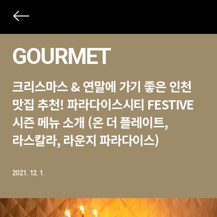
상
세
GOURMET
컨
본
텐
크리스마스 & 연말에 가기 좋은 인천
문
츠
제
맛집 추천! 파라다이스시티 FESTIVE
목
시즌 메뉴 소개 (온 더 플레이트,
라스칼라, 라운지 파라다이스)
2021. 12. 1.
본