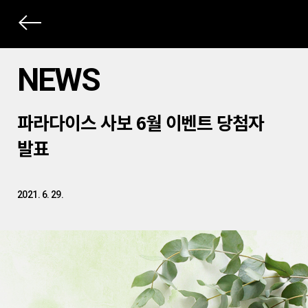
상
세
NEWS
컨
본
텐
파라다이스 사보 6월 이벤트 당첨자
문
츠
제
발표
목
2021. 6. 29.
본
문