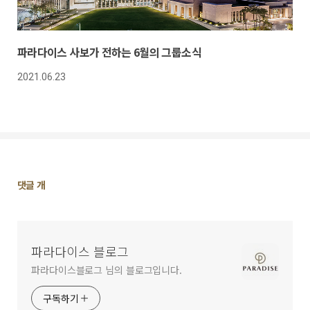
파라다이스 사보가 전하는 6월의 그룹소식
2021.06.23
댓
댓글
개
글
영
역
파라다이스 블로그
파라다이스블로그 님의 블로그입니다.
구독하기