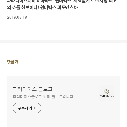
파라다이스시티 테마파크 ‘원더박스’ 제작일지 <#4 지상 최고
의 쇼를 선보이다! 원더박스 퍼포먼스!>
2019.03.18
댓
댓글
개
글
영
역
파라다이스 블로그
파라다이스블로그 님의 블로그입니다.
구독하기