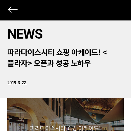
상
세
NEWS
컨
본
텐
파라다이스시티 쇼핑 아케이드! <
문
츠
제
플라자> 오픈과 성공 노하우
목
2019. 3. 22.
본
문