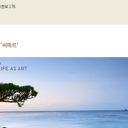
천로 176
 '씨메르'