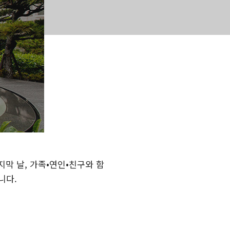
막 날, 가족•연인•친구와 함
니다.