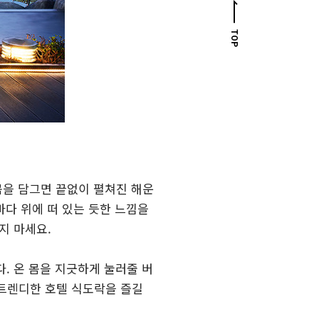
TOP
몸을 담그면 끝없이 펼쳐진 해운
바다 위에 떠 있는 듯한 느낌을
지 마세요.
. 온 몸을 지긋하게 눌러줄 버
트렌디한 호텔 식도락을 즐길