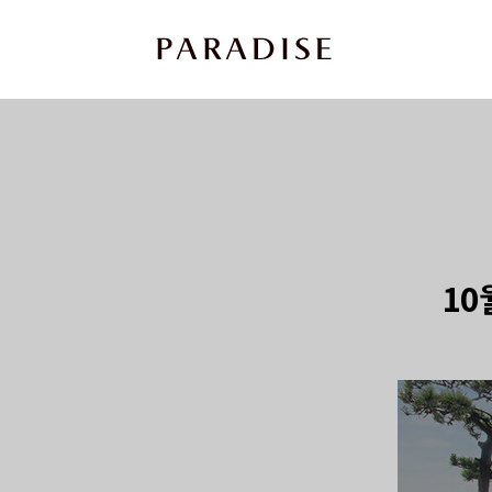
상
세
컨
텐
츠
본
문
10
제
목
본
문