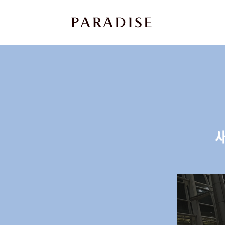
상
세
컨
텐
츠
본
문
제
목
본
문