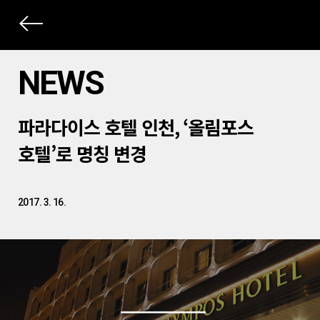
상
세
NEWS
컨
본
텐
파라다이스 호텔 인천, ‘올림포스
문
츠
제
호텔’로 명칭 변경
목
2017. 3. 16.
본
문