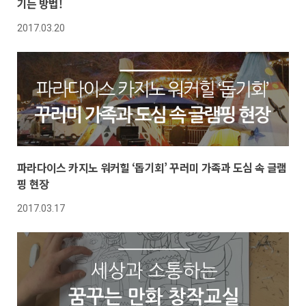
기는 방법!
2017.03.20
파라다이스 카지노 워커힐 ‘돕기회’ 꾸러미 가족과 도심 속 글램
핑 현장
2017.03.17