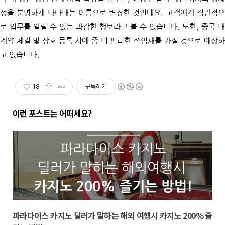
성을 분명하게 나타내는 이름으로 변경한 것인데요. 고객에게 직관적으
로 업무를 알릴 수 있는 과감한 행보라고 볼 수 있습니다. 또한, 중국 내
계약 체결 및 상호 등록 시에 좀 더 편리한 쓰임새를 가질 것으로 예상하
고 있습니다.
18
구독하기
이런 포스트는 어떠세요?
파라다이스 카지노 딜러가 말하는 해외 여행시 카지노 200% 즐