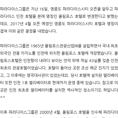
파라다이스그룹은 지난 16일, 영종도 파라다이스시티 오픈을 앞두고 파
라다이스 인천 호텔을 본래 명칭인 올림포스 호텔로 변경한다고 밝혔는
데요. 2017년 4월 오픈 예정인 영종도 파라다이스시티 호텔과 명칭이
겹쳐 이와 같은 결정을 내렸습니다.
파라다이스그룹은 1965년 올림포스관광산업㈜을 설립하면서 국내 최초
외국인 전용 카지노를 인천에 위치한 올림포스 호텔에 개장했습니다. 올
림포스호텔은 인천항이 내려다 보이는 언덕 위에 객실 43실를 갖춘 인천
최초의 관광호텔이었습니다. 호텔이
들어선 곳은 조선 해군 진지가 있었
고, 그 이후에는 영국대사관이 있었는데요. 당시 호텔에 설치된 엘리베이
터 또한 인천 1호 엘리베이터로 현재까지 운영 중에 있습니다. 참고로 이
곳은 인천 최초로 엘리베이터를 설치한 역사적인 장소이기도 하답니다
^^
이후 파라다이스그룹은 2000년 4월, 올림포스 호텔을 인수해 파라다이