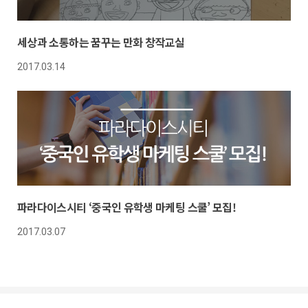
세상과 소통하는 꿈꾸는 만화 창작교실
2017.03.14
파라다이스시티 ‘중국인 유학생 마케팅 스쿨’ 모집!
2017.03.07