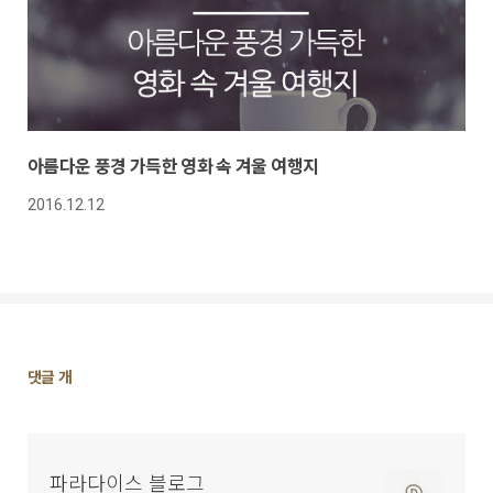
아름다운 풍경 가득한 영화 속 겨울 여행지
2016.12.12
댓
댓글
개
글
영
역
파라다이스 블로그