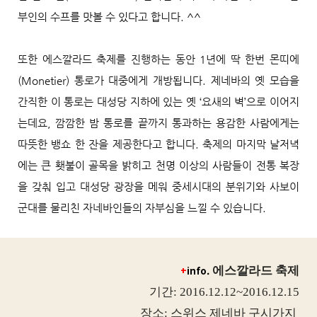
부인의 수프를 맛볼 수 있다고 합니다. ^^
또한 에스깔라드 축제를 진행하는 동안 1년에 딱 한번 몬띠에
(Monetier) 통로가 대중에게 개방됩니다. 제네바의 옛 모습을
간직한 이 통로는 대성당 지하에 있는 옛 ‘요새의 벽’으로 이어지
는데요, 깜깜한 밤 통로를 끝까지 통과하는 용감한 사람에게는
따뜻한 뱅쇼 한 잔을 제공한다고 합니다. 축제의 마지막 날저녁
에는 큰 횃불이 골목을 밝히고 천명 이상의 사람들이 전통 복장
을 갖춰 입고 대성당 광장을 메워 중세시대의 분위기와 사보이
군대를 물리친 자네바인들의 자부심을 느낄 수 있습니다.
+
info.
에스깔라드 축제
기간
: 2016.12.12~2016.12.15
장소
:
스위스 제네바 구시가지