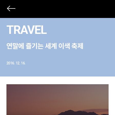
상
세
TRAVEL
컨
본
텐
연말에 즐기는 세계 이색 축제
문
츠
제
목
2016. 12. 16.
본
문