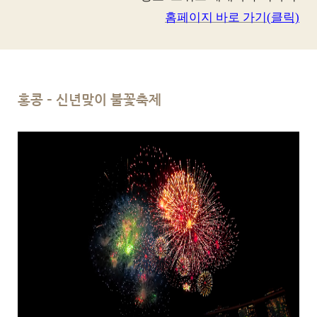
홈페이지
바로
가기
(
클릭)
홍콩 – 신년맞이 불꽃축제