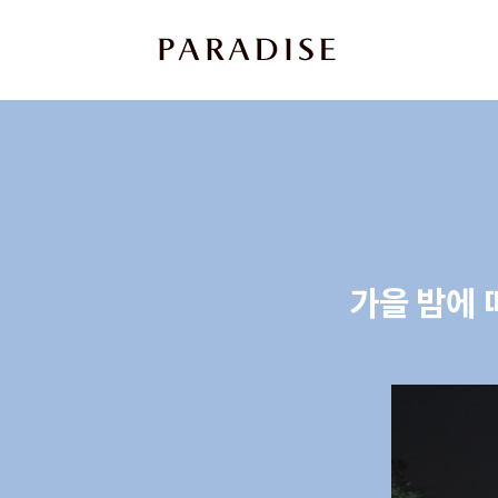
상
세
컨
텐
츠
본
문
가을 밤에 
제
목
본
문