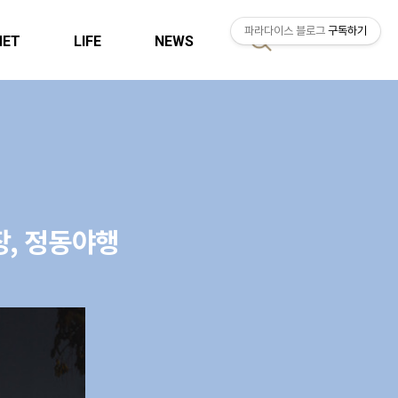
파라다이스 블로그
구독하기
MET
LIFE
NEWS
검
색
장, 정동야행