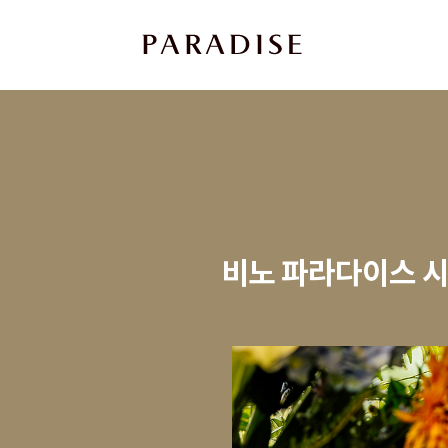
상
세
컨
텐
츠
본
문
비노 파라다이스 시리
제
목
본
문