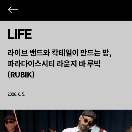
상
세
LIFE
컨
본
텐
라이브 밴드와 칵테일이 만드는 밤,
문
츠
제
파라다이스시티 라운지 바 루빅
목
(RUBIK)
2026. 6. 5.
본
문