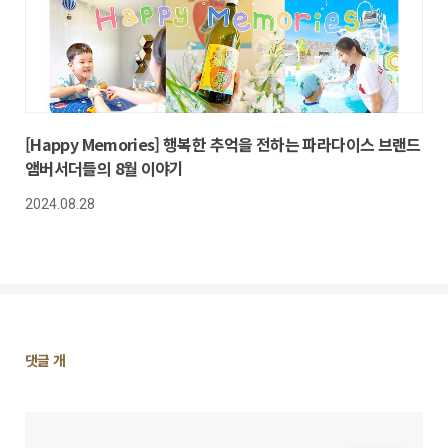
[Happy Memories] 행복한 추억을 전하는 파라다이스 브랜드
앰버서더들의 8월 이야기
2024.08.28
댓
댓글
개
글
영
역