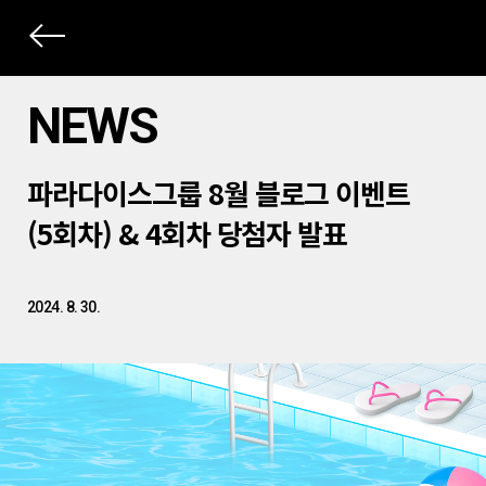
상
세
NEWS
컨
본
텐
파라다이스그룹 8월 블로그 이벤트
문
츠
제
(5회차) & 4회차 당첨자 발표
목
2024. 8. 30.
본
문