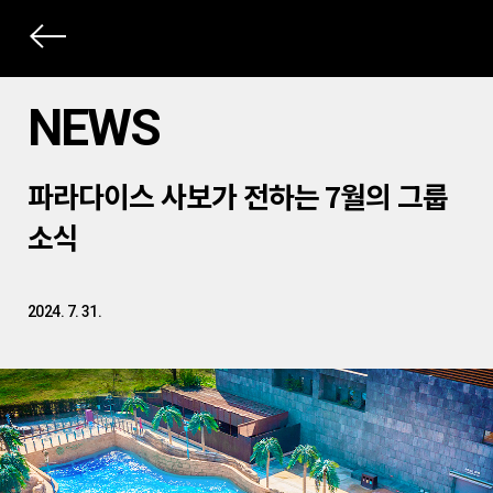
상
세
NEWS
컨
본
텐
파라다이스 사보가 전하는 7월의 그룹
문
츠
제
소식
목
2024. 7. 31.
본
문