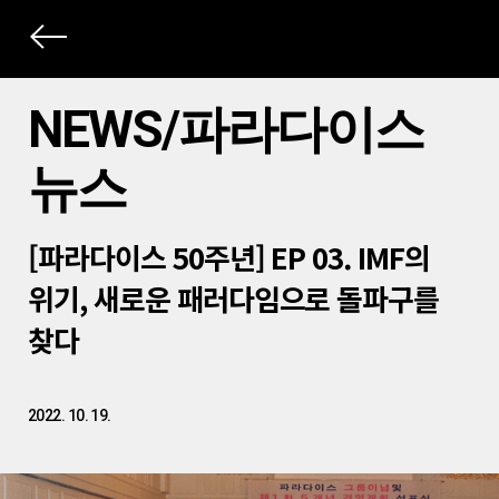
상
세
NEWS/파라다이스
컨
뉴스
텐
츠
본
[파라다이스 50주년] EP 03. IMF의
문
제
위기, 새로운 패러다임으로 돌파구를
목
찾다
2022. 10. 19.
본