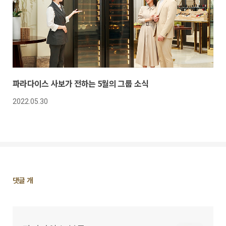
파라다이스 사보가 전하는 5월의 그룹 소식
2022.05.30
댓
댓글
개
글
영
역