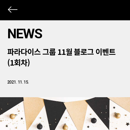
상
세
NEWS
컨
본
텐
파라다이스 그룹 11월 블로그 이벤트
문
츠
제
(1회차)
목
2021. 11. 15.
본
문