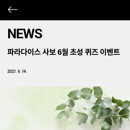
상
세
NEWS
컨
본
텐
파라다이스 사보 6월 초성 퀴즈 이벤트
문
츠
제
목
2021. 6. 14.
본
문