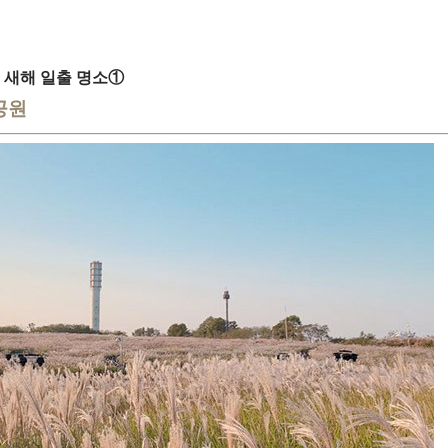
 새해 일출 명소①
공원