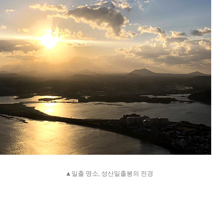
▲일출 명소, 성산일출봉의 전경