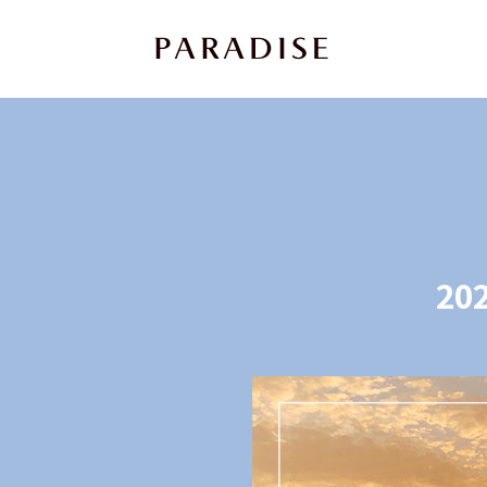
상
세
컨
텐
츠
본
문
20
제
목
본
문