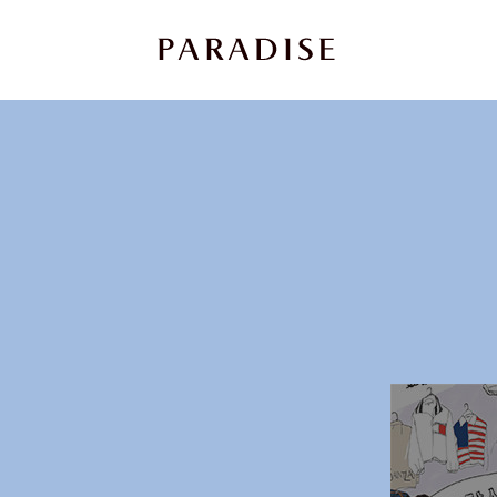
상
세
컨
텐
츠
본
문
제
목
본
문