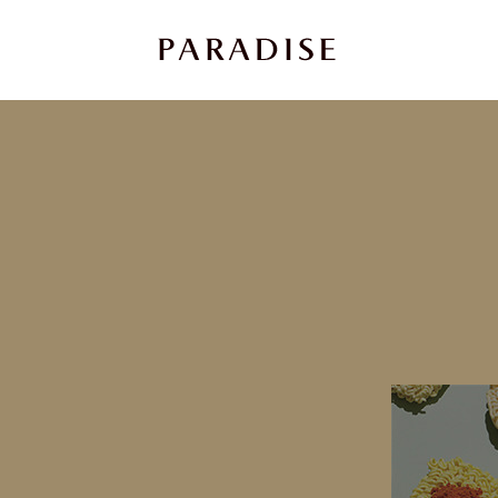
상
세
컨
텐
츠
본
문
제
목
본
문