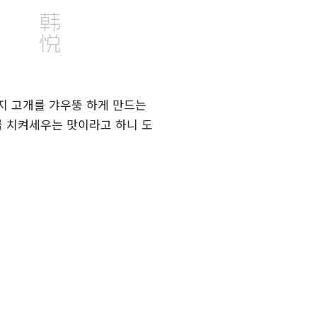
왠지 고개를 갸우뚱 하게 만드는
를 치켜세우는 맛이라고 하니 도